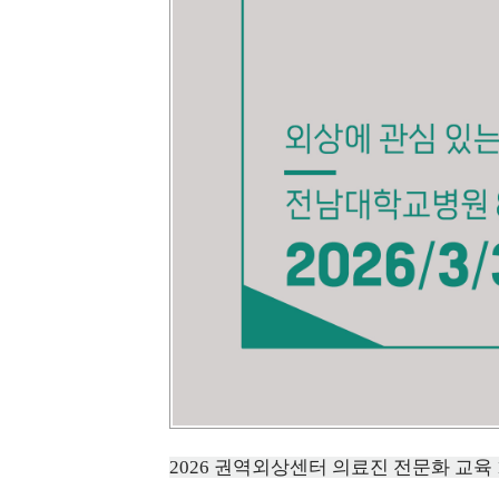
2026 권역외상센터 의료진 전문화 교육 