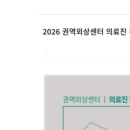
2026 권역외상센터 의료진 