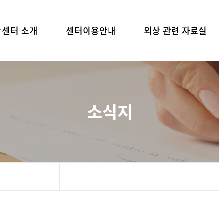
상센터 소개
센터이용안내
외상 관련 자료실
소식지